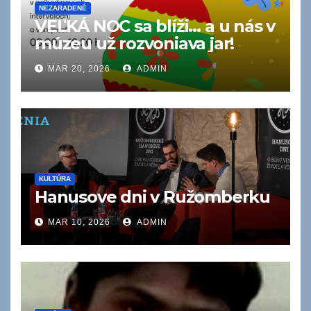
NEZARADENÉ
VEĽKÁ NOC sa blíži… a u nás v
múzeu už rozvoniava jar!
MAR 20, 2026
ADMIN
KULTÚRA
Hanusove dni v Ružomberku
MAR 10, 2026
ADMIN