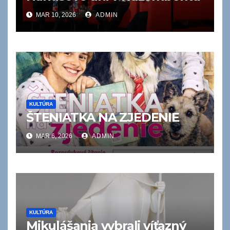
MAR 10, 2026
ADMIN
KULTÚRA
ŠTENIATKA NA ZJEDENIE
MAR 6, 2026
ADMIN
KULTÚRA
Mikulášania vybrali víťazný