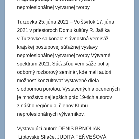
neprofesionálnej výtvarnej tvorby
Turzovka 25. júna 2021 – Vo štvrtok 17. júna
2021 v priestoroch Domu kultúry R. Jašíka
v Turzovke sa konala slávnostná vernisáž
krajskej postupovej súťažnej výstavy
neprofesionálnej výtvarnej tvorby Výtvarné
spektrum 2021. Súčasťou vernisáže bol aj
odborný rozborový seminár, kde mali autori
možnosť konzultovať vystavené diela
s odbornou porotou. Vystavených a ocenených
je množstvo najlepších prác 19-tich autorov
z nášho regiónu a členov Klubu
neprofesionálnych výtvarníkov.
Vystavujúci autori: DENIS BRNOLIAK
Liptovské Sliače, JUDITA FEŇVEŠOVÁ