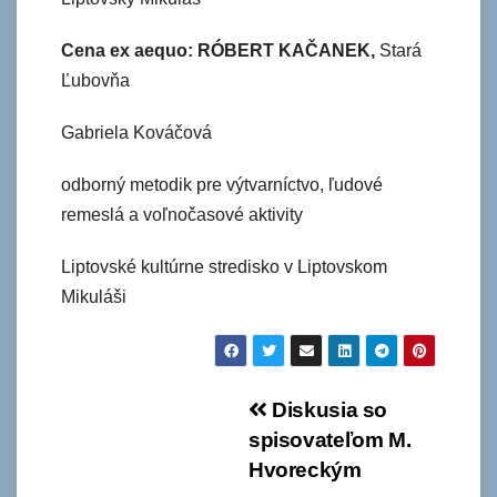
Cena ex aequo:
RÓBERT KAČANEK,
Stará
Ľubovňa
Gabriela Kováčová
odborný metodik pre výtvarníctvo, ľudové
remeslá a voľnočasové aktivity
Liptovské kultúrne stredisko v Liptovskom
Mikuláši
Navigácia
Diskusia so
spisovateľom M.
v
Hvoreckým