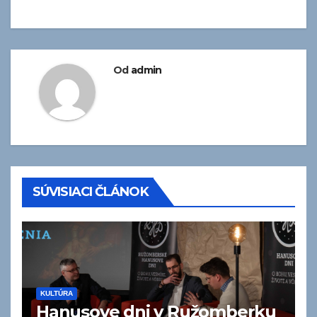
článku
Od
admin
SÚVISIACI ČLÁNOK
KULTÚRA
Hanusove dni v Ružomberku