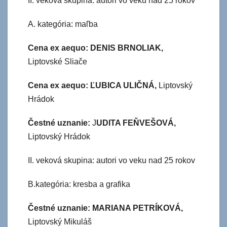
II. veková skupina: autori vo veku nad 25 rokov
A. kategória: maľba
Cena ex aequo:
DENIS BRNOLIAK,
Liptovské Sliače
Cena ex aequo: ĽUBICA ULIČNÁ,
Liptovský
Hrádok
Čestné uznanie:
J
UDITA FEŇVEŠOVÁ,
Liptovský Hrádok
II. veková skupina: autori vo veku nad 25 rokov
B.kategória: kresba a grafika
Čestné uznanie: MARIANA PETRÍKOVÁ,
Liptovský Mikuláš