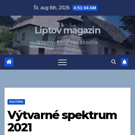
Prejsť
Št. aug 6th, 2026
4:51:45 AM
na
obsah
Liptov magazin
Noviny, ktoré nezahodíte
KULTÚRA
Výtvarné spektrum
2021