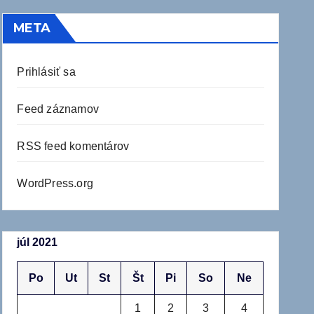
META
Prihlásiť sa
Feed záznamov
RSS feed komentárov
WordPress.org
júl 2021
Po
Ut
St
Št
Pi
So
Ne
1
2
3
4