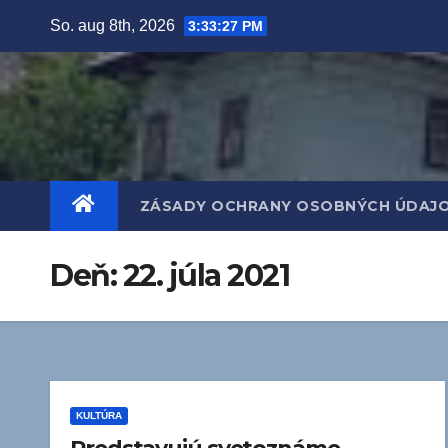
Prejsť
So. aug 8th, 2026
3:33:28 PM
na
obsah
ZÁSADY OCHRANY OSOBNÝCH ÚDAJ
Deň:
22. júla 2021
KULTÚRA