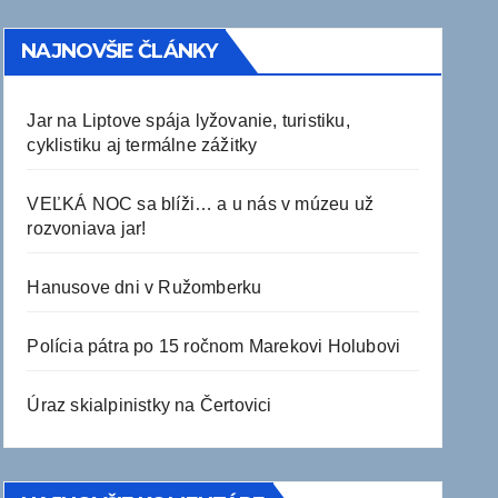
NAJNOVŠIE ČLÁNKY
Jar na Liptove spája lyžovanie, turistiku,
cyklistiku aj termálne zážitky
VEĽKÁ NOC sa blíži… a u nás v múzeu už
rozvoniava jar!
Hanusove dni v Ružomberku
Polícia pátra po 15 ročnom Marekovi Holubovi
Úraz skialpinistky na Čertovici