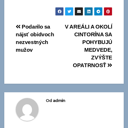
Navigácia
Podarilo sa
V AREÁLI A OKOLÍ
nájsť obidvoch
CINTORÍNA SA
v
nezvestných
POHYBUJÚ
článku
mužov
MEDVEDE,
ZVÝŠTE
OPATRNOSŤ
Od
admin