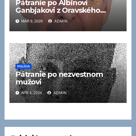
Pátranie po Albínovi
Ganbjakovi z Oravského
Veselého
MAR 9, 2026
ADMIN
POLÍCIA
Pátranie po nezvestnom
mužovi
APR 4, 2024
ADMIN