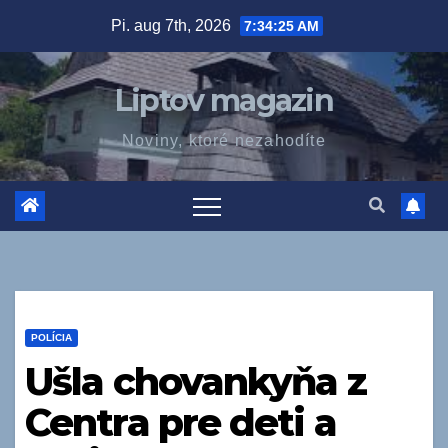
Prejsť
Pi. aug 7th, 2026
7:34:26 AM
na
obsah
Liptov magazin
Noviny, ktoré nezahodíte
POLÍCIA
Ušla chovankyňa z
Centra pre deti a