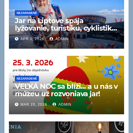
NEZARADENÉ
Jar na Liptove spája
lyžovanie, turistiku, cyklistiku
aj termálne zážitky
APR 1, 2026
ADMIN
NEZARADENÉ
VEĽKÁ NOC sa blíži… a u nás v
múzeu už rozvoniava jar!
MAR 20, 2026
ADMIN