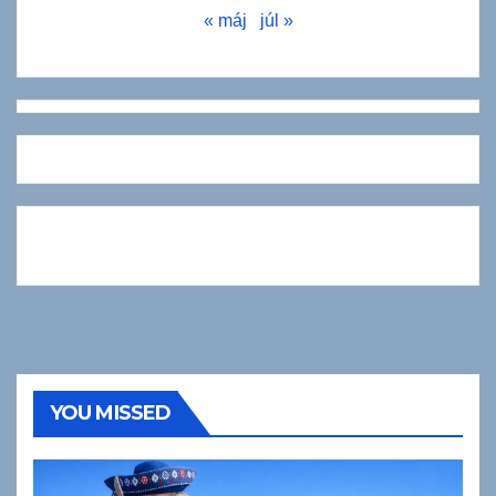
« máj
júl »
YOU MISSED