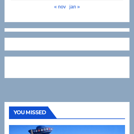
« nov
jan »
YOU MISSED