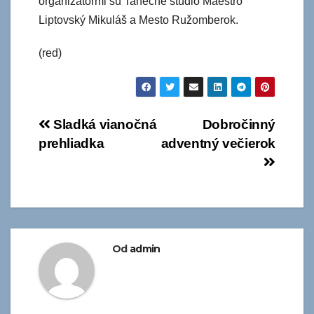
organizátormi sú Tanečné štúdio Maestro
Liptovský Mikuláš a Mesto Ružomberok.
(red)
Navigácia
Sladká vianočná
Dobročinný
prehliadka
adventný večierok
v
článku
Od
admin