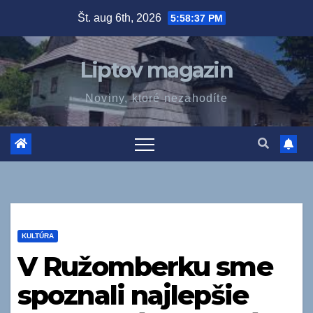
Prejsť
Št. aug 6th, 2026
5:58:38 PM
na
obsah
Liptov magazin
Noviny, ktoré nezahodíte
KULTÚRA
V Ružomberku sme
spoznali najlepšie