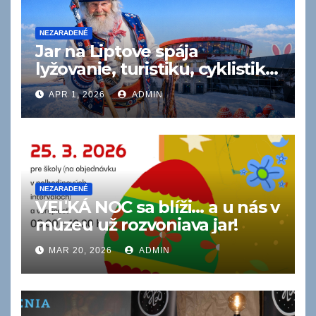
NEZARADENÉ
Jar na Liptove spája
lyžovanie, turistiku, cyklistiku
aj termálne zážitky
APR 1, 2026
ADMIN
NEZARADENÉ
VEĽKÁ NOC sa blíži… a u nás v
múzeu už rozvoniava jar!
MAR 20, 2026
ADMIN