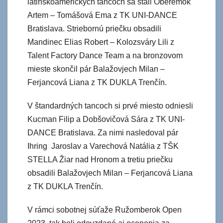
latinskoamerických tancoch sa stali Oberemok
Artem – Tomášová Ema z TK UNI-DANCE
Bratislava. Striebornú priečku obsadili
Mandinec Elias Robert – Kolozsváry Lili z
Talent Factory Dance Team a na bronzovom
mieste skončil pár Balažovjech Milan –
Ferjancová Liana z TK DUKLA Trenčín.
V štandardných tancoch si prvé miesto odniesli
Kucman Filip a Dobšovičová Sára z TK UNI-
DANCE Bratislava. Za nimi nasledoval pár
Ihring Jaroslav a Varechová Natália z TŠK
STELLA Žiar nad Hronom a tretiu priečku
obsadili Balažovjech Milan – Ferjancová Liana
z TK DUKLA Trenčín.
V rámci sobotnej súťaže Ružomberok Open