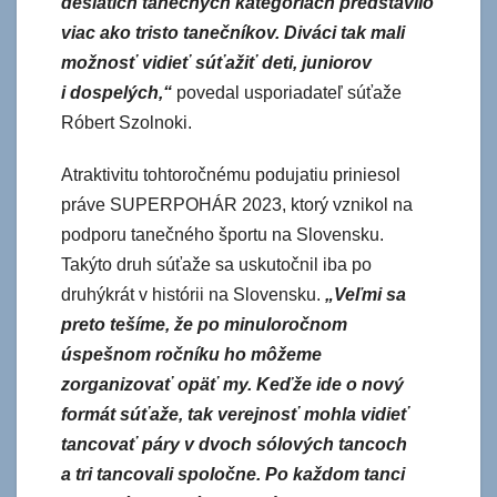
desiatich tanečných kategóriách predstavilo
viac ako tristo tanečníkov. Diváci tak mali
možnosť vidieť súťažiť deti, juniorov
i dospelých,“
povedal usporiadateľ súťaže
Róbert Szolnoki.
Atraktivitu tohtoročnému podujatiu priniesol
práve SUPERPOHÁR 2023, ktorý vznikol na
podporu tanečného športu na Slovensku.
Takýto druh súťaže sa uskutočnil iba po
druhýkrát v histórii na Slovensku.
„Veľmi sa
preto tešíme, že po minuloročnom
úspešnom ročníku ho môžeme
zorganizovať opäť my. Keďže ide o nový
formát súťaže, tak verejnosť mohla vidieť
tancovať páry v dvoch sólových tancoch
a tri tancovali spoločne. Po každom tanci