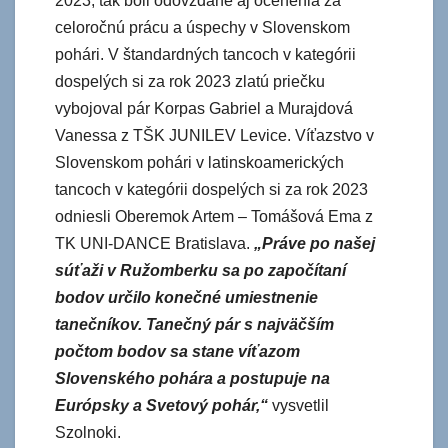
2023, tak boli odovzdané aj ocenenia za
celoročnú prácu a úspechy v Slovenskom
pohári. V štandardných tancoch v kategórii
dospelých si za rok 2023 zlatú priečku
vybojoval pár Korpas Gabriel a Murajdová
Vanessa z TŠK JUNILEV Levice. Víťazstvo v
Slovenskom pohári v latinskoamerických
tancoch v kategórii dospelých si za rok 2023
odniesli Oberemok Artem – Tomášová Ema z
TK UNI-DANCE Bratislava.
„Práve po našej
súťaži v Ružomberku sa po započítaní
bodov určilo konečné umiestnenie
tanečníkov. Tanečný pár s najväčším
počtom bodov sa stane víťazom
Slovenského pohára a postupuje na
Európsky a Svetový pohár,“
vysvetlil
Szolnoki.