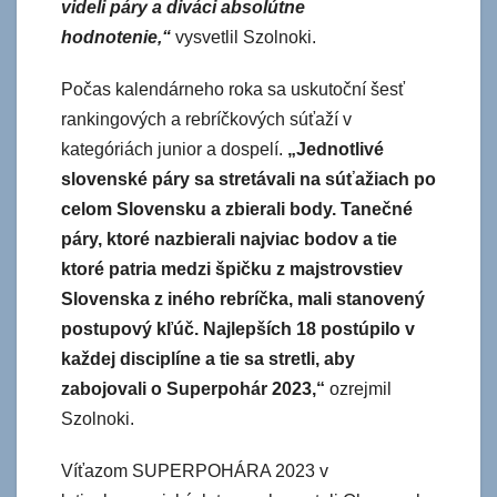
videli páry a diváci absolútne
hodnotenie,“
vysvetlil Szolnoki.
Počas kalendárneho roka sa uskutoční šesť
rankingových a rebríčkových súťaží v
kategóriách junior a dospelí.
„Jednotlivé
slovenské páry sa stretávali na súťažiach po
celom Slovensku a zbierali body. Tanečné
páry, ktoré nazbierali najviac bodov a tie
ktoré patria medzi špičku z majstrovstiev
Slovenska z iného rebríčka, mali stanovený
postupový kľúč. Najlepších 18 postúpilo v
každej disciplíne a tie sa stretli, aby
zabojovali o Superpohár 2023,“
ozrejmil
Szolnoki.
Víťazom SUPERPOHÁRA 2023 v