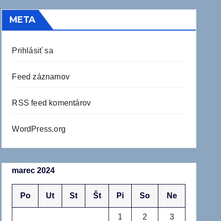
META
Prihlásiť sa
Feed záznamov
RSS feed komentárov
WordPress.org
marec 2024
Po
Ut
St
Št
Pi
So
Ne
1
2
3