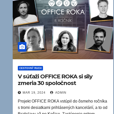
CESTOVNÝ RUCH
V súťaži OFFICE ROKA si sily
zmeria 30 spoločnost
MAR 19, 2024
ADMIN
Projekt OFFICE ROKA vstúpil do ôsmeho ročníka
s tromi desiatkami prihlásených kancelárií, a to od
Bratislavy až po Košice. Zastúpenie pritom…