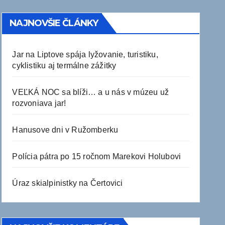
NAJNOVŠIE ČLÁNKY
Jar na Liptove spája lyžovanie, turistiku,
cyklistiku aj termálne zážitky
VEĽKÁ NOC sa blíži… a u nás v múzeu už
rozvoniava jar!
Hanusove dni v Ružomberku
Polícia pátra po 15 ročnom Marekovi Holubovi
Úraz skialpinistky na Čertovici