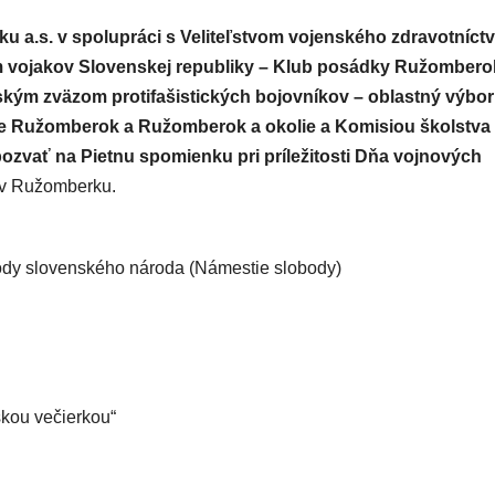
 a.s. v spolupráci s Veliteľstvom vojenského zdravotníctv
vojakov Slovenskej republiky – Klub posádky Ružombero
ým zväzom protifašistických bojovníkov – oblastný výbor
be Ružomberok a Ružomberok a okolie a Komisiou školstva
zvať na Pietnu spomienku pri príležitosti Dňa vojnových
3 v Ružomberku.
ody slovenského národa (Námestie slobody)
kou večierkou“