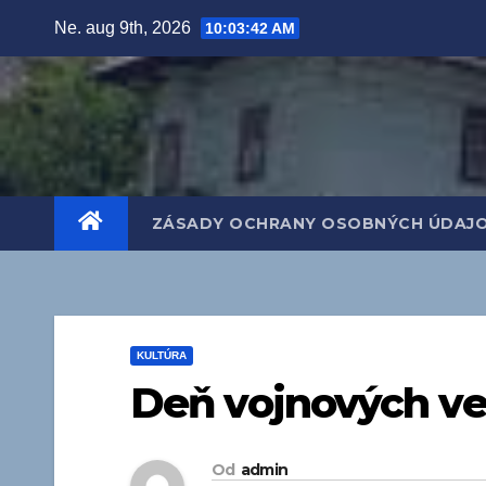
Prejsť
Ne. aug 9th, 2026
10:03:44 AM
na
obsah
ZÁSADY OCHRANY OSOBNÝCH ÚDAJ
KULTÚRA
Deň vojnových ve
Od
admin