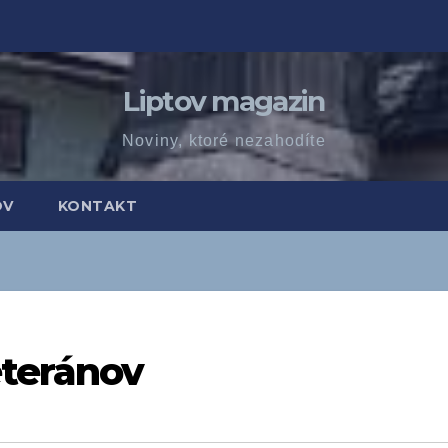
Liptov magazin
Noviny, ktoré nezahodíte
OV
KONTAKT
teránov