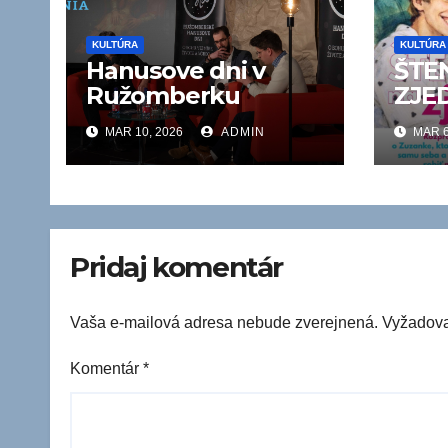
KULTÚRA
KULTÚRA
Hanusove dni v
ŠTE
Ružomberku
ZJE
MAR 10, 2026
ADMIN
MAR 6
Pridaj komentár
Vaša e-mailová adresa nebude zverejnená.
Vyžadova
Komentár
*