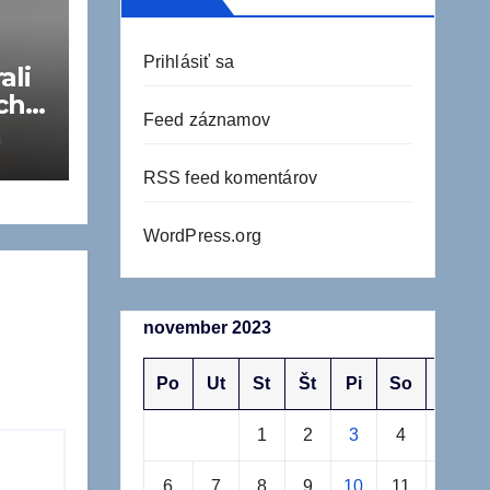
Prihlásiť sa
ali
chy
Feed záznamov
RSS feed komentárov
WordPress.org
november 2023
Po
Ut
St
Št
Pi
So
Ne
1
2
3
4
5
6
7
8
9
10
11
12