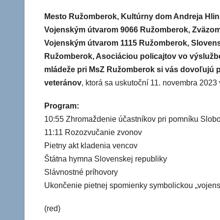
Mesto Ružomberok, Kultúrny dom Andreja Hlinku
Vojenským útvarom 9066 Ružomberok, Zväzom 
Vojenským útvarom 1115 Ružomberok, Slovensk
Ružomberok, Asociáciou policajtov vo výsluž
mládeže pri MsZ Ružomberok si vás dovoľujú po
veteránov
, ktorá sa uskutoční 11. novembra 202
Program:
10:55 Zhromaždenie účastníkov pri pomníku Slob
11:11 Rozozvučanie zvonov
Pietny akt kladenia vencov
Štátna hymna Slovenskej republiky
Slávnostné príhovory
Ukončenie pietnej spomienky symbolickou „vojens
(red)