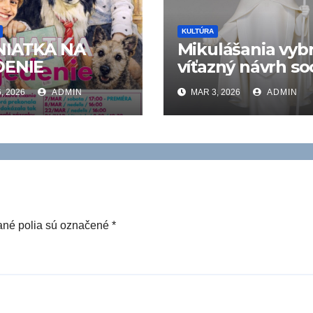
KULTÚRA
NIATKA NA
Mikulášania vybr
DENIE
víťazný návrh so
patróna mesta
, 2026
ADMIN
MAR 3, 2026
ADMIN
né polia sú označené
*