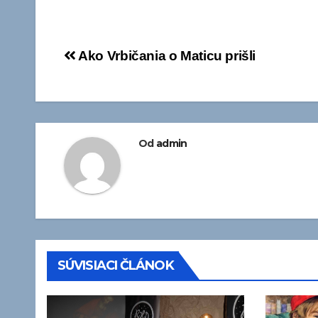
Navigácia
Ako Vrbičania o Maticu prišli
v
článku
Od
admin
SÚVISIACI ČLÁNOK