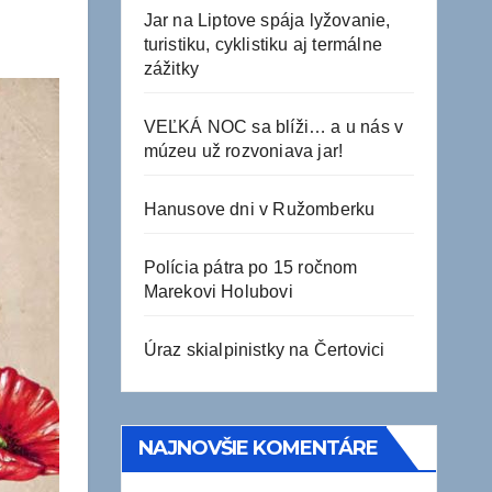
Jar na Liptove spája lyžovanie,
turistiku, cyklistiku aj termálne
zážitky
VEĽKÁ NOC sa blíži… a u nás v
múzeu už rozvoniava jar!
Hanusove dni v Ružomberku
Polícia pátra po 15 ročnom
Marekovi Holubovi
Úraz skialpinistky na Čertovici
NAJNOVŠIE KOMENTÁRE